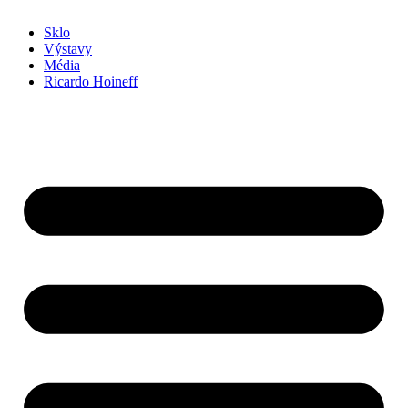
Sklo
Výstavy
Média
Ricardo Hoineff