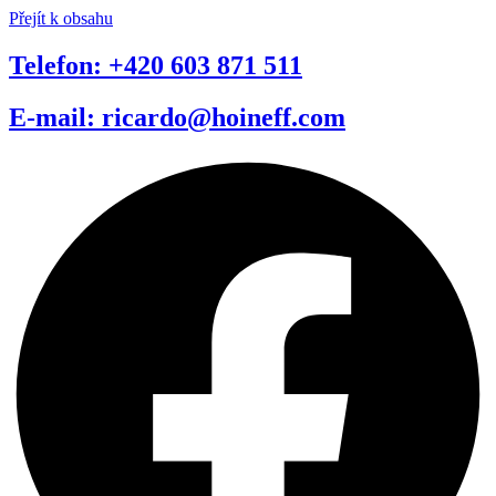
Přejít k obsahu
Telefon: +420 603 871 511
E-mail: ricardo@hoineff.com